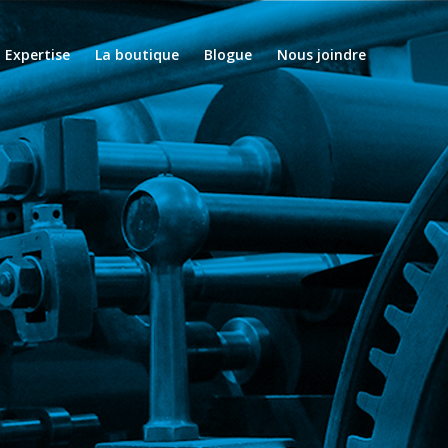
Expertise
La boutique
Blogue
Nous joindre
équipe de profess
e service