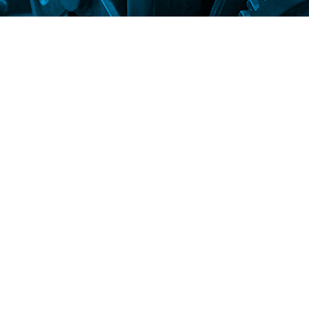
 EXPERTISE
MMUNIQUER
NOTRE BLOGUE
oup d’oeil à notre blogue pour vous tenir au courant des dernières