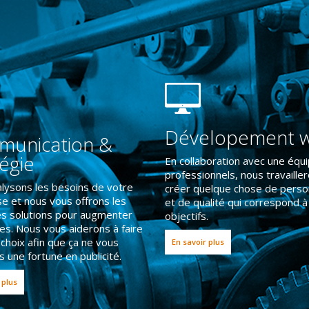
Dévelopement 
unication &
tégie
En collaboration avec une équ
professionnels, nous travaille
lysons les besoins de votre
créer quelque chose de perso
se et nous vous offrons les
et de qualité qui correspond à
es solutions pour augmenter
objectifs.
es. Nous vous aiderons à faire
 choix afin que ça ne vous
En savoir plus
 une fortune en publicité.
 plus