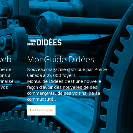
web
MonGuide Didées
ipe de
Nouveau magazine distribué par Poste
rons à
Canada à 28 000 foyers.
nnalisé
MonGuide Didées c'est une nouvelle
 vos
façon d’avoir des nouvelles de ses
commerçants, de ses voisins, de sa
communauté...
En savoir plus