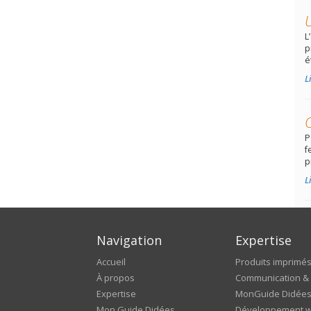
L
p
é
L
P
f
p
L
Navigation
Expertise
Accueil
Produits imprimé
À propos
Communication & 
Expertise
MonGuide Didée
Mon Guide Didées
Développement 