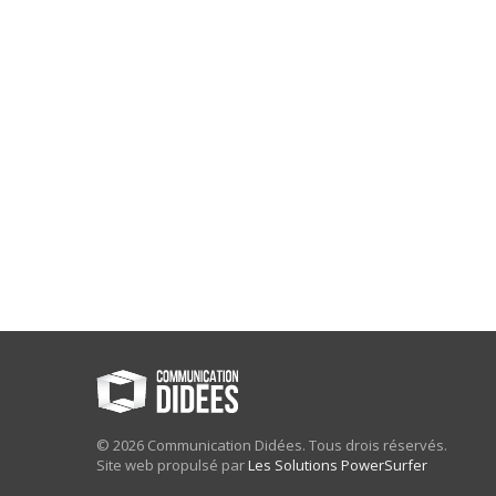
© 2026 Communication Didées. Tous drois réservés.
Site web propulsé par
Les Solutions PowerSurfer