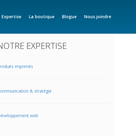
Expertise
La boutique
Blogue
Nous joindre
NOTRE EXPERTISE
roduits imprimés
ommunication & stratégie
éveloppement web