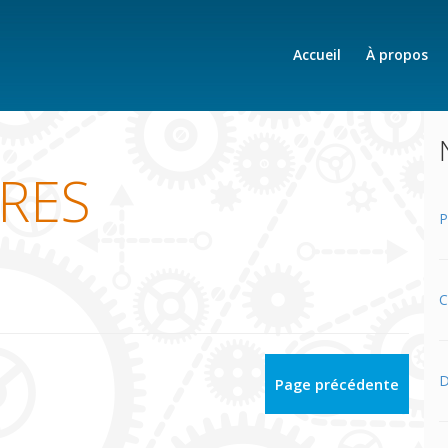
Accueil
À propos
IRES
P
C
D
Page précédente