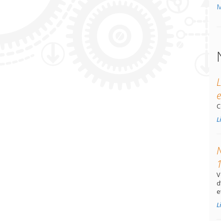
M
e
C
L
N
1
V
d
e
L