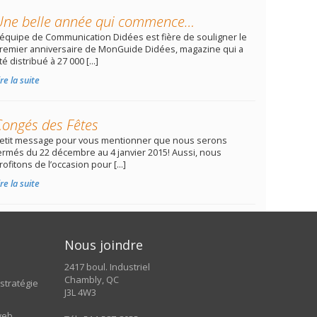
Une belle année qui commence…
’équipe de Communication Didées est fière de souligner le
remier anniversaire de MonGuide Didées, magazine qui a
té distribué à 27 000 […]
ire la suite
Congés des Fêtes
etit message pour vous mentionner que nous serons
ermés du 22 décembre au 4 janvier 2015! Aussi, nous
rofitons de l’occasion pour […]
ire la suite
Nous joindre
s
2417 boul. Industriel
Chambly, QC
stratégie
J3L 4W3
s
web